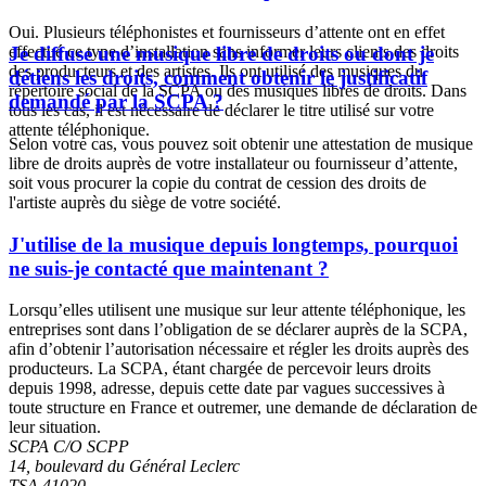
Oui. Plusieurs téléphonistes et fournisseurs d’attente ont en effet
effectué ce type d’installation sans informer leurs clients des droits
Je diffuse une musique libre de droits ou dont je
des producteurs et des artistes. Ils ont utilisé des musiques du
détiens les droits, comment obtenir le justificatif
répertoire social de la SCPA ou des musiques libres de droits. Dans
demandé par la SCPA ?
tous les cas, il est nécessaire de déclarer le titre utilisé sur votre
attente téléphonique.
Selon votre cas, vous pouvez soit obtenir une attestation de musique
libre de droits auprès de votre installateur ou fournisseur d’attente,
soit vous procurer la copie du contrat de cession des droits de
l'artiste auprès du siège de votre société.
J'utilise de la musique depuis longtemps, pourquoi
ne suis-je contacté que maintenant ?
Lorsqu’elles utilisent une musique sur leur attente téléphonique, les
entreprises sont dans l’obligation de se déclarer auprès de la SCPA,
afin d’obtenir l’autorisation nécessaire et régler les droits auprès des
producteurs. La SCPA, étant chargée de percevoir leurs droits
depuis 1998, adresse, depuis cette date par vagues successives à
toute structure en France et outremer, une demande de déclaration de
leur situation.
SCPA C/O SCPP
14, boulevard du Général Leclerc
TSA 41020