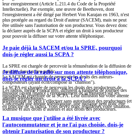
leur enregistrement (Article L.211.4 du Code de la Propriété
Intellectuelle). Par exemple, une œuvre de Beethoven, dont
l'enregistrement a été dirigé par Herbert Von Karajan en 1963, n'est
plus protégée au regard du Droit d'auteur (SACEM), mais ne peut
être utilisée sans l'autorisation de son producteur. Vous devez donc
la déclarer auprès de la SCPA et régler un droit à son producteur
pour pouvoir la diffuser sur votre attente téléphonique.
Je paie déjà la SACEM et/ou la SPRE, pourquoi
dois-je régler aussi la SCPA ?
La SPRE est chargée de percevoir la rémunération de la diffusion de
musique dans un lieu public.
Je diffuse de la radio sur mon attente téléphonique,
La SACEM est chargée de percevoir les droits des auteurs-
dois-je régler un droit à la SCPA ?
compositeurs (ayant écrit/composé la "chanson").
La SCPA est chargée de percevoir les droits des producteurs de
Les radios, même France info, diffusent à longueur de journée des
musique (ayant financé l’enregistrement de la musique) sur les
musiques du répertoire de la SCPA. Leur diffusion sur votre attente
attentes téléphoniques.
téléphonique ne peut s’effectuer sans autorisation des producteurs (et
Concernant une attente téléphonique, une musique peut donc être
en principe de la radio). Vous devez donc régulariser votre situation.
soumise et aux droits d’auteurs et aux droits des producteurs.
La musique que j'utilise a été livrée avec
l'autocommutateur et je ne l'ai pas choisie, dois-je
obtenir l'autorisation de son producteur ?