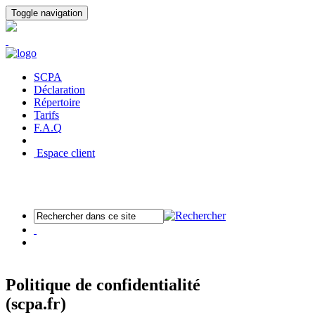
Panneau de gestion des cookies
Toggle navigation
SCPA
Déclaration
Répertoire
Tarifs
F.A.Q
Espace client
Politique de confidentialité
(scpa.fr)